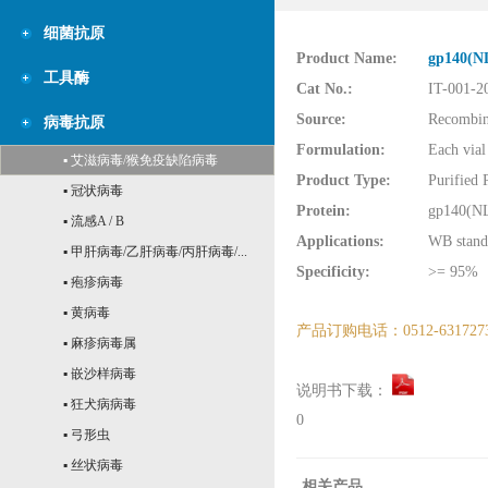
细菌抗原
Product Name:
gp140(NL
工具酶
Cat No.:
IT-001-2
Source:
Recombina
病毒抗原
Formulation:
Each vial
▪ 艾滋病毒/猴免疫缺陷病毒
Product Type:
Purified 
▪ 冠状病毒
Protein:
gp140(NL
▪ 流感A / B
Applications:
WB standa
▪ 甲肝病毒/乙肝病毒/丙肝病毒/...
Specificity:
>= 95%
▪ 疱疹病毒
▪ 黄病毒
产品订购电话：0512-631727
▪ 麻疹病毒属
▪ 嵌沙样病毒
说明书下载：
▪ 狂犬病病毒
0
▪ 弓形虫
▪ 丝状病毒
相关产品