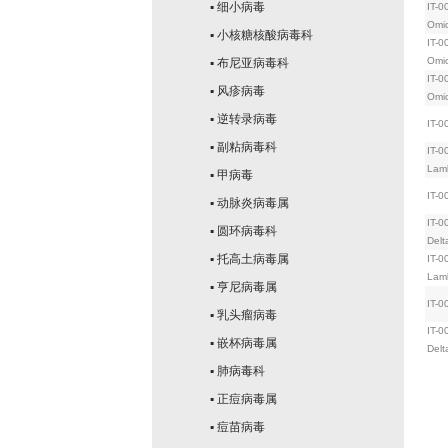
▪ 细小病毒
IT-0
Omi
▪ 小核糖核酸病毒科
IT-0
Omi
▪ 布尼亚病毒科
IT-0
▪ 风疹病毒
Omi
▪ 逆转录病毒
IT-0
▪ 副粘病毒科
IT-0
Lam
▪ 甲病毒
IT-0
▪ 动脉炎病毒属
IT-0
▪ 圆环病毒科
Delt
▪ 托高土病毒属
IT-0
Lam
▪ 亨尼病毒属
IT-0
▪ 乳头瘤病毒
IT-0
▪ 嵌杯病毒属
Delt
▪ 肺病毒科
▪ 正痘病毒属
▪ 痘苗病毒