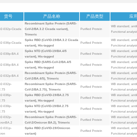
货号
产品名称
产品类型
应
Recombinant Spike Protein (SARS-
WB standard, ant
02-032p-Cicada
CoV-2/BA.3.2 Cicada variant),
Purified Protein
Functional analysi
Trimeric
Spike RBD (CoVID-19/BA.3.2 Cicada
WB standard, ant
02-036p-Cicada
Purified Protein
variant), His-tagged
Functional analysi
Spike NTD (CoVID-19/BA.4/5
WB standard, ant
02-039p-BA.4
Purified Protein
variant), His-tagged
Functional analysi
Spike RBD (SARS-CoV-2/BA.4/5
WB standard, ant
02-036p-BA.4
Purified Protein
variant), His-tagged
Functional analysi
Recombinant Spike Protein (SARS-
WB standard, ant
02-032p-BA.4
Purified Protein
CoV-2/BA.4/5), Trimeric
Functional analysi
02-032p-
Recombinant Spike Protein (SARS-
WB standard, ant
Purified Protein
2.75
CoV-2/BA.2.75), Trimeric
Functional analysi
02-036p-
Spike RBD (CoVID-19/BA.2.75
WB standard, ant
Purified Protein
2.75
variant), His-tagged
Functional analysi
02-039p-
Spike NTD (CoVID-19/BA.2.75
WB standard, ant
Purified Protein
2.75
variant), His-tagged
Functional analysi
02-032p-
Recombinant Spike Protein (SARS-
WB standard, ant
Purified Protein
cronBA.2
CoV-2/Omicron BA.2), Trimeric
Functional analysis
02-031p-
Spike RBD (CoVID-19/Omicron
WB standard, ant
Purified Protein
cron
variant)
Functional analysi