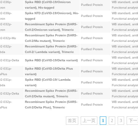
02-036p-
Spike RBD (CoVID-19/Omicron
WB standard, ant
Purified Protein
cron
variant), His-tagged
Functional analysi
02-039p-
Spike NTD (CoVID-19/Omicron), His-
WB standard, ant
Purified Protein
cron
tagged
Functional analysi
02-032p-
Recombinant Spike Protein (SARS-
WB standard, ant
Purified Protein
cron
CoV-2/Omicron variant), Trimeric
Functional analysis
Recombinant Spike Protein (SARS-
WB standard, ant
02-032p-Mu
Purified Protein
CoV-2/Mu mutant), Trimeric
Functional analysis
02-032p-
Recombinant Spike Protein (SARS-
WB standard, ant
Purified Protein
bda
CoV-2/ Lambda variant), Trimeric
Functional analysis
WB standard, ant
02-031p-Delta
Spike RBD (CoVID-19/Delta variant)
Purified Protein
Functional analysi
02-031p-
Spike RBD (CoVID-19/Delta Plus
WB standard, ant
Purified Protein
aPlus
variant)
Functional analysi
02-031p-
Spike RBD (CoVID-19/ Lambda
WB standard, ant
Purified Protein
bda
variant)
Functional analysi
Recombinant Spike Protein (SARS-
WB standard, ant
02-032p-Delta
Purified Protein
CoV-2/Delta mutant), Trimeric
Functional analysis
02-032p-
Recombinant Spike Protein (SARS-
WB standard, ant
Purified Protein
aPlus
CoV-2/Delta Plus), Trimeric
Functional analysis
首页
上一页
1
2
3
下一