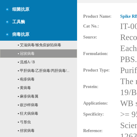
细菌抗原
Product Name:
Spike RB
工具酶
IT-0
Cat No.:
病毒抗原
Reco
Source:
▪ 艾滋病毒/猴免疫缺陷病毒
Each
▪ 冠状病毒
Formulation:
PBS.
▪ 流感A / B
Purif
Product Type:
▪ 甲肝病毒/乙肝病毒/丙肝病毒/...
The 
▪ 疱疹病毒
Protein:
▪ 黄病毒
19/B
▪ 麻疹病毒属
WB s
Applications:
▪ 嵌沙样病毒
>= 
▪ 狂犬病病毒
Specificity:
▪ 弓形虫
Scie
▪ 丝状病毒
Reference:
1263