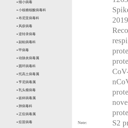
▪ 细小病毒
Spik
▪ 小核糖核酸病毒科
2019
▪ 布尼亚病毒科
▪ 风疹病毒
Reco
▪ 逆转录病毒
resp
▪ 副粘病毒科
prot
▪ 甲病毒
▪ 动脉炎病毒属
prot
▪ 圆环病毒科
CoV-
▪ 托高土病毒属
nCoV
▪ 亨尼病毒属
prot
▪ 乳头瘤病毒
▪ 嵌杯病毒属
nove
▪ 肺病毒科
prot
▪ 正痘病毒属
S2 p
▪ 痘苗病毒
Note: