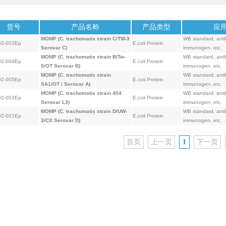
货号
产品名称
产品类型
应
MOMP (C. trachomatis strain C/TW-3
WB standard, ant
02-002Ep
E.coli Protein
Serovar C)
immunogen, etc.
MOMP (C. trachomatis strain B/Tw-
WB standard, ant
02-004Ep
E.coli Protein
5/OT Serovar B)
immunogen, etc.
MOMP (C. trachomatis strain
WB standard, ant
02-005Ep
E.coli Protein
SA1/OT / Serovar A)
immunogen, etc.
MOMP (C. trachomatis strain 404
WB standard, ant
02-003Ep
E.coli Protein
Serovar L3)
immunogen, etc.
MOMP (C. trachomatis strain D/UW-
WB standard, ant
02-001Ep
E.coli Protein
3/CX Serovar D)
immunogen, etc.
首页
上一页
1
下一页