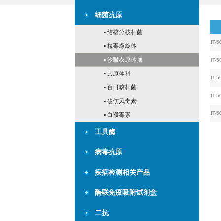
细菌抗原
▪ 结核分枝杆菌
IT-5
▪ 梅毒螺旋体
▪ 沙眼衣原体属
IT-5
▪ 支原体科
IT-5
▪ 百日咳杆菌
IT-5
▪ 破伤风毒素
IT-5
▪ 白喉毒素
工具酶
病毒抗原
疾病检测相关产品
酶联免疫吸附试剂盒
二抗