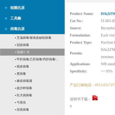
细菌抗原
Product Name:
HA(ΔTM)(
工具酶
Cat No.:
IT-003-
Source:
Recombina
病毒抗原
Formulation:
Each vial
▪ 艾滋病毒/猴免疫缺陷病毒
Product Type:
Purified 
▪ 冠状病毒
HA(ΔTM)(B
▪ 流感A / B
Protein:
terminus.
▪ 甲肝病毒/乙肝病毒/丙肝病毒/...
Applications:
WB standa
▪ 疱疹病毒
Specificity:
>= 95%
▪ 黄病毒
▪ 麻疹病毒属
产品订购电话：0512-631727
▪ 嵌沙样病毒
▪ 狂犬病病毒
说明书下载：
▪ 弓形虫
0
▪ 丝状病毒